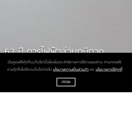
63 ปี การไฟฟ้าส่วนภูมิภาค
Digital Grid & Green Energy
เอ็มทูเอฟใช้คุ้กกี้บนเว็บไซต์นี้เพื่อเพิ่มประสิทธิภาพการใช้งานของท่าน ท่านตกลงใช้
งานคุ้กกี้เพื่อใช้งานเว็บไซต์ต่อไป
นโยบายความเป็นส่วนตัว
และ
นโยบายการใช้คุกกี้
ตกลง