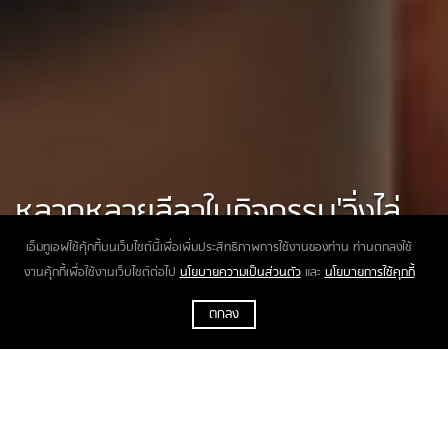
หลากหลายลีลาในกิจกรรม'วิ่งไล่
ลุง' และ 'เดินเชียร์ลุง'
เอ็มทูเอฟใช้คุ้กกี้บนเว็บไซต์นี้เพื่อเพิ่มประสิทธิภาพการใช้งานของท่าน ท่านตกลงใช้
งานคุ้กกี้เพื่อใช้งานเว็บไซต์ต่อไป
นโยบายความเป็นส่วนตัว
และ
นโยบายการใช้คุกกี้
ตกลง