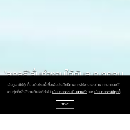
'สกลธี'ลั่นทำงานได้กับส.ก.ทุกคน
ไม่มีพรรคชี้นำ
เอ็มทูเอฟใช้คุ้กกี้บนเว็บไซต์นี้เพื่อเพิ่มประสิทธิภาพการใช้งานของท่าน ท่านตกลงใช้
งานคุ้กกี้เพื่อใช้งานเว็บไซต์ต่อไป
นโยบายความเป็นส่วนตัว
และ
นโยบายการใช้คุกกี้
ตกลง