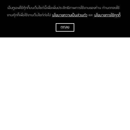
สร้างสังคมให้ดีขึ้น
เอ็มทูเอฟใช้คุ้กกี้บนเว็บไซต์นี้เพื่อเพิ่มประสิทธิภาพการใช้งานของท่าน ท่านตกลงใช้
งานคุ้กกี้เพื่อใช้งานเว็บไซต์ต่อไป
นโยบายความเป็นส่วนตัว
และ
นโยบายการใช้คุกกี้
ตกลง
ข่าวในประเทศ
โดย กองบรรณาธิการ M2F
06 กันยายน 2564 : 13:41 น.