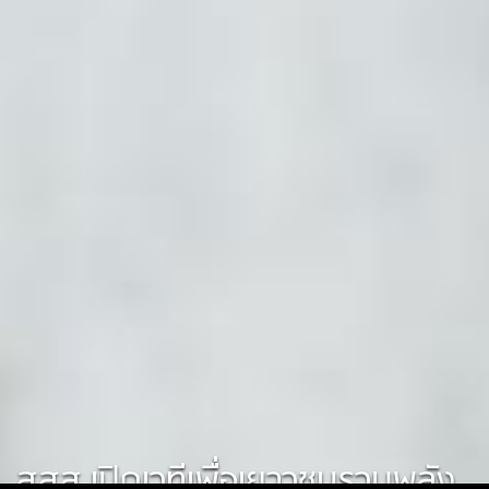
สสส.เปิดเวทีเพื่อเยาวชนรวมพลัง