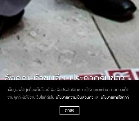
อังกฤษท้าชนจีน ประกาศรับชาว
ฮ่องกง3ล้านคนมาอยู่ด้วย
เอ็มทูเอฟใช้คุ้กกี้บนเว็บไซต์นี้เพื่อเพิ่มประสิทธิภาพการใช้งานของท่าน ท่านตกลงใช้
งานคุ้กกี้เพื่อใช้งานเว็บไซต์ต่อไป
นโยบายความเป็นส่วนตัว
และ
นโยบายการใช้คุกกี้
ตกลง