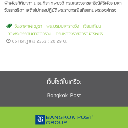
ฟ้าพัชรกิติยาภา นเรนทิราเทพยวดี กรมหลวงราชสาริณีสิริพัชร มหา
วัชรราชธิดา เสด็จไปทรงปฏิบัติพระราชกรณียกิจแทนพระองค์ทรง
บำเพ็ญพระราชกุศลเนื่องในวันอาสาฬหบูชา
วันอาสาฬหบูชา
พระบรมมหาราชวัง
เวียนเทียน
วัดพระศรีรัตนศาสดาราม
กรมหลวงราชสาริณีสิริพัชร
05 กรกฎาคม 2563 : 20:29 น.
เว็บไซต์ในเครือ:
Bangkok Post