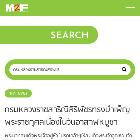
SEARCH
THAI NEWS
กรมหลวงราชสาริณีสิริพัชรทรงบำเพ็ญ
พระราชกุศลเนื่องในวันอาสาฬหบูชา
พระบาทสมเด็จพระเจ้าอยู่หัว โปรดเกล้าฯให้สมเด็จพระเจ้าลูกเธอ เจ้า