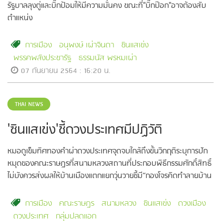
รัฐบาลลุงตู่และบิ๊กป้อมให้มีความมั่นคง ขณะที่"บิ๊กป๊อก"อาจต้องสับ
ตำแหน่ง
การเมือง
อนุพงษ์ เผ่าจินดา
ซินแสเข่ง
พรรคพลังประชารัฐ
ธรรมนัส พรหมเผ่า
07 กันยายน 2564 : 16:20 น.
THAI NEWS
'ซินแสเข่ง'ชี้ดวงประเทศมีปฏิวัติ
หมอดูเข็มทิศทองคำผ่าดวงประเทศจุดจบใกล้ถึงขั้นวิกฤติระบุการปัก
หมุดของคณะราษฎรที่สนามหลวงสถานที่ประกอบพิธีกรรมศักดิ์สิทธิ์
ไม่บังควรส่งผลให้บ้านเมืองแตกแยกวุ่นวายชี้มี“กองโจรคิดทำลายบ้าน
เมือง”
การเมือง
คณะราษฎร
สนามหลวง
ซินแสเข่ง
ดวงเมือง
ดวงประเทศ
กลุ่มปลดแอก