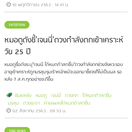
10 พฤศจิกายน 2563 : 14:41 น.
ENTERTAIN
หมอดูดังชี้'เจนนี่'ดวงกำลังตกเข้าเคราะห์
วัย 25 ปี
หมอดูชื่อดังระบุ"เจนนี ได้หมดถ้าสดชื่น"ดวงกำลังตกช่วงจังหวะรอบ
อายุเข้าเคราะห์ถูกมรสุมรุมเร้าหนักแม้จะออกมาชี้แจงก็ไม่เป็นผล รอ
หลัง 7 ส.ค.ทุกอย่างจะดีขึ้น
ซินแสเข่ง
หมอดู
เจนนี่
ดวงตก
ได้หมดถ้าสดชื่น
มรสุม
ดวงชะตา
ค่ายเพลงได้หมดถ้าสดชื่น
02 สิงหาคม 2563 : 09:53 น.
THAI NEWS