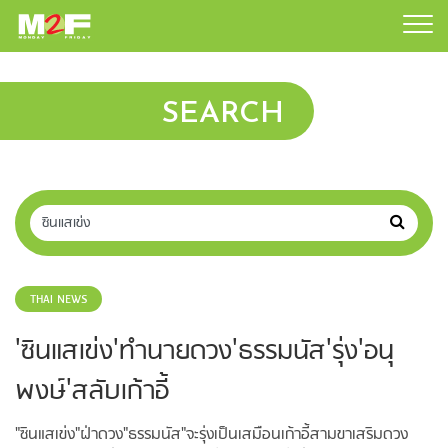
SEARCH
THAI NEWS
'ซินแสเข่ง'ทำนายดวง'ธรรมนัส'รุ่ง'อนุ
พงษ์'สลับเก้าอี้
"ซินแสเข่ง"ฝ่าดวง"ธรรมนัส"จะรุ่งเป็นเสมือนเก้าอี้สามขาเสริมดวง