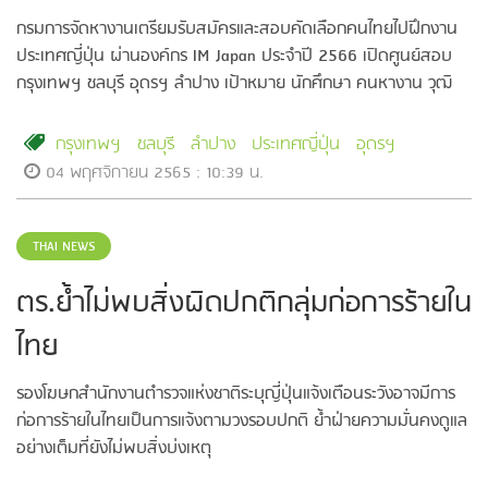
กรมการจัดหางานเตรียมรับสมัครและสอบคัดเลือกคนไทยไปฝึกงาน
ประเทศญี่ปุ่น ผ่านองค์กร IM Japan ประจำปี 2566 เปิดศูนย์สอบ
กรุงเทพฯ ชลบุรี อุดรฯ ลำปาง เป้าหมาย นักศึกษา คนหางาน วุฒิ
ม.6/ ปวช./ปวส.
กรุงเทพฯ
ชลบุรี
ลำปาง
ประเทศญี่ปุ่น
อุดรฯ
04 พฤศจิกายน 2565 : 10:39 น.
THAI NEWS
ตร.ย้ำไม่พบสิ่งผิดปกติกลุ่มก่อการร้ายใน
ไทย
รองโฆษกสำนักงานตำรวจแห่งชาติระบุญี่ปุ่นแจ้งเตือนระวังอาจมีการ
ก่อการร้ายในไทยเป็นการแจ้งตามวงรอบปกติ ย้ำฝ่ายความมั่นคงดูแล
อย่างเต็มที่ยังไม่พบสิ่งบ่งเหตุ