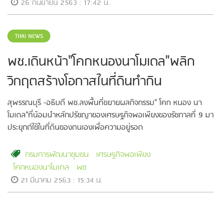
26 กันยายน 2563 : 17:42 น.
THAI NEWS
พช.เดินหน้า"โคกหนองนาโมเดล"พลิก
วิกฤตสร้างโอกาสในที่ดินทำกิน
สุพรรณบุรี -อธิบดี พช.ลงพื้นที่ขยายผลกิจกรรม" โคก หนอง นา
โมเดล"ที่น้อมนำหลักปรัชญาของเศรษฐกิจพอเพียงของรัชกาลที่ 9 มา
ประยุกต์ใช้ในที่ดินของตนเองเพื่อความอยู่รอด
กรมการพัฒนาชุมชน
เศรษฐกิจพอเพียง
โคกหนองนาโมเดล
พช
21 มีนาคม 2563 : 15:34 น.