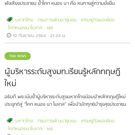
ฟังเสียงประชาชน ย้ำโคก หนอง นา คือ หนทางสู่ความยั่งยืน
มหาดไทย
กรมการพัฒนาชุมชน
เศรษฐกิจพอเพียง
โคกหนองนาโมเดล
พช
10 กันยายน 2564 : 21:24 น.
THAI NEWS
ผู้บริหารระดับสูงมท.เรียนรู้หลักทฤษฎี
ใหม่
อธิบดี พช.เน้นย้ำผู้บริหารระดับสูงมหาดไทยน้อมนำหลักทฤษฎีใหม่
ประยุกต์สู่ “โคก หนอง นา โมเดล” เพื่อบำบัดทุกข์บำรุงสุขประชาชน
มหาดไทย
กรมการพัฒนาชุมชน
เศรษฐกิจพอเพียง
โคกหนองนาโมเดล
พช