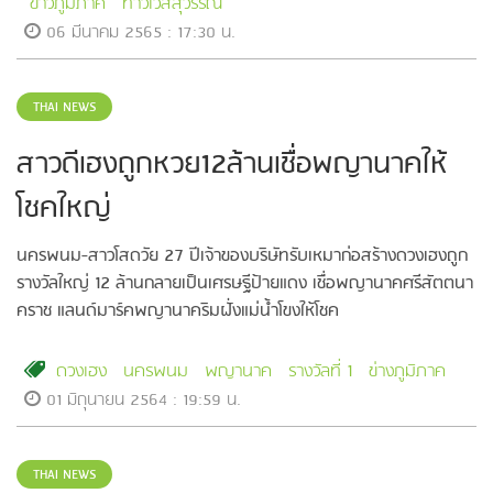
ข่าวภูมิภาค
ท้าวเวสสุวรรณ
06 มีนาคม 2565 : 17:30 น.
THAI NEWS
สาวดีเฮงถูกหวย12ล้านเชื่อพญานาคให้
โชคใหญ่
นครพนม-สาวโสดวัย 27 ปีเจ้าของบริษัทรับเหมาก่อสร้างดวงเฮงถูก
รางวัลใหญ่ 12 ล้านกลายเป็นเศรษฐีป้ายแดง เชื่อพญานาคศรีสัตตนา
คราช แลนด์มาร์คพญานาคริมฝั่งแม่น้ำโขงให้โชค
ดวงเฮง
นครพนม
พญานาค
รางวัลที่ 1
ข่างภูมิภาค
01 มิถุนายน 2564 : 19:59 น.
THAI NEWS