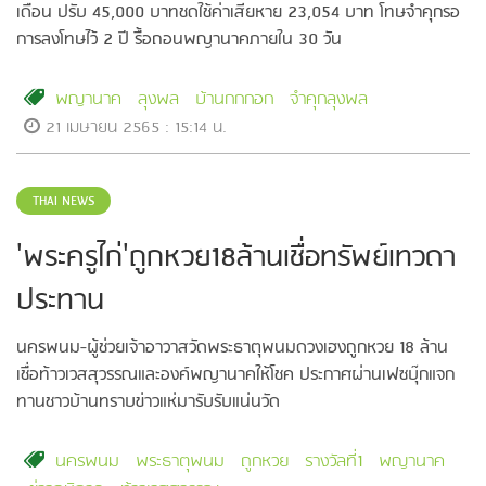
เดือน ปรับ 45,000 บาทชดใช้ค่าเสียหาย 23,054 บาท โทษจำคุกรอ
การลงโทษไว้ 2 ปี รื้อถอนพญานาคภายใน 30 วัน
พญานาค
ลุงพล
บ้านกกกอก
จำคุกลุงพล
21 เมษายน 2565 : 15:14 น.
THAI NEWS
'พระครูไก่'ถูกหวย18ล้านเชื่อทรัพย์เทวดา
ประทาน
นครพนม-ผู้ช่วยเจ้าอาวาสวัดพระธาตุพนมดวงเฮงถูกหวย 18 ล้าน
เชื่อท้าวเวสสุวรรณและองค์พญานาคให้โชค ประกาศผ่านเฟซบุ๊กแจก
ทานชาวบ้านทราบข่าวแห่มารับรับแน่นวัด
นครพนม
พระธาตุพนม
ถูกหวย
รางวัลที่1
พญานาค