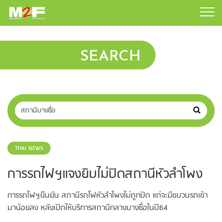
SEARCH
THAI NEWS
การรถไฟฯแจงยิบไม่ปิดสถานีหัวลำโพง
การรถไฟฯยืนยัน สถานีรถไฟหัวลำโพงไม่ถูกปิด แต่จะมีขบวนรถเข้า
มาน้อยลง หลังเปิดให้บริการสถานีกลางบางซื่อในปี64