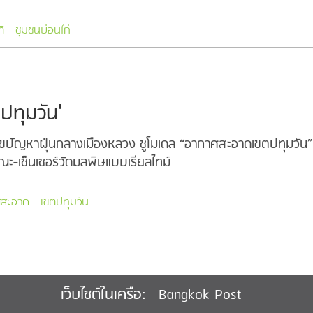
ติ
ชุมชนบ่อนไก่
ทุมวัน'
ขปัญหาฝุ่นกลางเมืองหลวง ชูโมเดล “อากาศสะอาดเขตปทุมวัน” 
เซ็นเซอร์วัดมลพิษแบบเรียลไทม์
ศสะอาด
เขตปทุมวัน
Bangkok Post
เว็บไซต์ในเครือ: