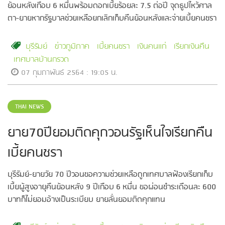
ย้อนหลังเกือบ 6 หมื่นพร้อมดอกเบี้ยร้อยละ 7.5 ต่อปี จุดธูปไหว้ศาล
ตา-ยายหากรัฐบาลช่วยเหลือยกเลิกเก็บคืนย้อนหลังและจ่ายเบี้ยคนชรา
ให้ได้เหมือนเดินจะโกนหัวแก้บน
บุรีรัมย์
ข่าวภูมิภาค
เบี้ยคนชรา
เงินคนแก่
เรียกเงินคืน
เทศบาลบ้านกรวด
07 กุมภาพันธ์ 2564 : 19:05 น.
THAI NEWS
ยาย70ปียอมติดคุกวอนรัฐเห็นใจเรียกคืน
เบี้ยคนชรา
บุรีรัมย์-ยายวัย 70 ปีวอนขอความช่วยเหลือถูกเทศบาลฟ้องเรียกเก็บ
เบี้ยผู้สูงอายุคืนย้อนหลัง 9 ปีเกือบ 6 หมื่น ขอผ่อนชำระเดือนละ 600
บาทก็ไม่ยอมอ้างเป็นระเบียบ ยายลั่นยอมติดคุกแทน