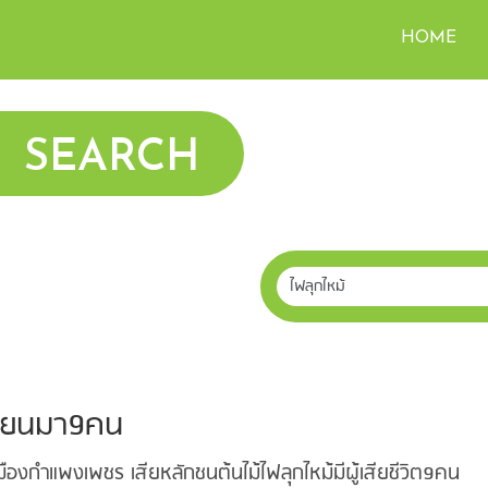
HOME
SEARCH
เมียนมา9คน
เมืองกำแพงเพชร เสียหลักชนต้นไม้ไฟลุกไหม้มีผู้เสียชีวิต9คน