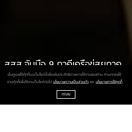
สสส.จับมือ 9 ภาคีเครือข่สยภาค
เหนือ แก้ปัญหา PM2.5
เอ็มทูเอฟใช้คุ้กกี้บนเว็บไซต์นี้เพื่อเพิ่มประสิทธิภาพการใช้งานของท่าน ท่านตกลงใช้
งานคุ้กกี้เพื่อใช้งานเว็บไซต์ต่อไป
นโยบายความเป็นส่วนตัว
และ
นโยบายการใช้คุกกี้
ตกลง