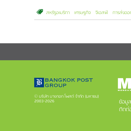
สหรัฐอเมริกา
เศรษฐกิจ
จีเอสพี
การส่งออ
© บริษัท บางกอก โพสต์ จำกัด (มหาชน)
ข้อมู
2003-2026
ติดต่