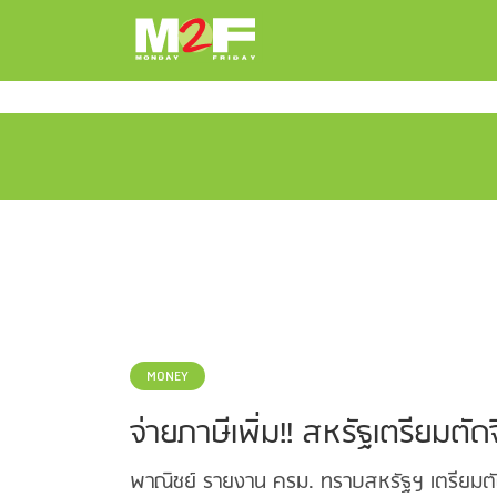
MONEY
จ่ายภาษีเพิ่ม!! สหรัฐเตรียมตัด
พาณิชย์ รายงาน ครม. ทราบสหรัฐฯ เตรียมตัดจี