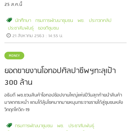
25 ส.ค.นี้
นักศึกษา
กรมการพัฒนาชุมชน
พช.
ประกวดคลิป
ประชาสัมพันธุ์
ของดีชุมชน
21 สิงหาคม 2563 : 14:55 น.
MONEY
ยอดขายงานโอทอปศิลปาชีพฯทะลุเป้า
300 ล้าน
อธิบดี พช.ชวนสินค้าโอทอปช้อปงานใหญ่แห่งปีวันสุดท้ายนำสินค้า
มาลดกระหน่ำ แถมได้ลุ้นโชคมากมายหนุนกระจายรายได้สู่ชุมชนหลัง
วิกฤตโควิด-19
กรมการพัฒนาชุมชน
พช.
ประชาสัมพันธุ์