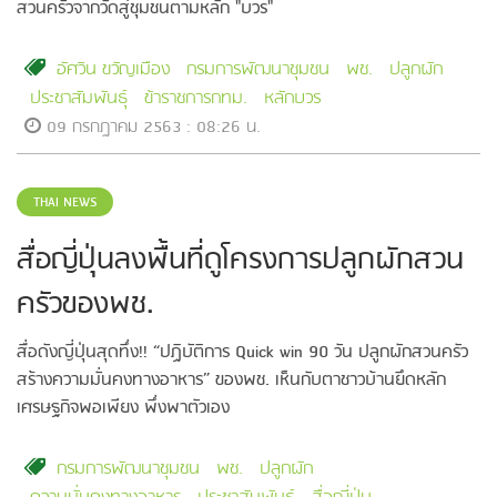
สวนครัวจากวัดสู่ชุมชนตามหลัก "บวร"
อัศวิน ขวัญเมือง
กรมการพัฒนาชุมชน
พช.
ปลูกผัก
ประชาสัมพันธุ์
ข้าราชการกทม.
หลักบวร
09 กรกฎาคม 2563 : 08:26 น.
THAI NEWS
สื่อญี่ปุ่นลงพื้นที่ดูโครงการปลูกผักสวน
ครัวของพช.
สื่อดังญี่ปุ่นสุดทึ่ง!! “ปฏิบัติการ Quick win 90 วัน ปลูกผักสวนครัว
สร้างความมั่นคงทางอาหาร” ของพช. เห็นกับตาชาวบ้านยึดหลัก
เศรษฐกิจพอเพียง พึ่งพาตัวเอง
กรมการพัฒนาชุมชน
พช.
ปลูกผัก