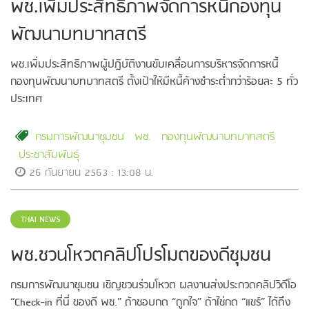
พช.เพิ่มประสิทธิภาพจัดการหนี้กองทุน
พัฒนาบทบาทสตรี
พช.เพิ่มประสิทธิภาพผู้ปฎิบัติงานขับเคลื่อนการบริหารจัดการหนี้
กองทุนพัฒนาบทบาทสตรี ตั้งเป้าให้มีหนี้ค้างชำระต่ำกว่าร้อยละ 5 ทั่ว
ประเทศ
กรมการพัฒนาชุมชน
พช.
กองทุนพัฒนาบทบาทสตรี
ประชาสัมพันธุ์
26 กันยายน 2563 : 13:08 น.
THAI NEWS
พช.ชวนโหวตคลิปโปรโมตของดีชุมชน
กรมการพัฒนาชุมชน เชิญชวนร่วมโหวต ผลงานส่งประกวดคลิปวิดีโอ
“Check-in ที่นี่ ของดี พช.” ถ้าชอบกด “ถูกใจ” ถ้าใช่กด “แชร์” ได้ถึง