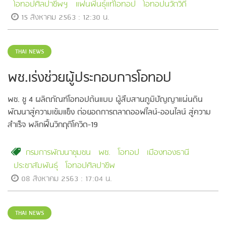
โอทอปศิลปาชีพฯ
แฟนพีนธุ์แท้โอทอป
โอทอปนวัตวิถี
15 สิงหาคม 2563 : 12:30 น.
THAI NEWS
พช.เร่งช่วยผู้ประกอบการโอทอป
พช. ชู 4 ผลิตภัณฑ์โอทอปต้นแบบ ผู้สืบสานภูมิปัญญาแผ่นดิน
พัฒนาสู่ความเข้มแข็ง ต่อยอดการตลาดออฟไลน์-ออนไลน์ สู่ความ
สำเร็จ พลิกฟื้นวิกฤติโควิด-19
กรมการพัฒนาชุมชน
พช.
โอทอป
เมืองทองธานี
ประชาสัมพันธุ์
โอทอปศิลปาชีพ
08 สิงหาคม 2563 : 17:04 น.
THAI NEWS