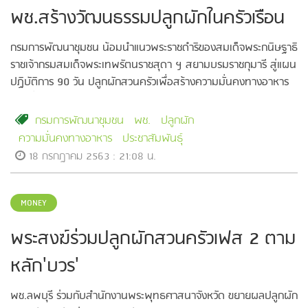
พช.สร้างวัฒนธรรมปลูกผักในครัวเรือน
กรมการพัฒนาชุมชน น้อมนำแนวพระราชดำริของสมเด็จพระกนิษฐาธิ
ราชเจ้ากรมสมเด็จพระเทพรัตนราชสุดา ฯ สยามบรมราชกุมารี สู่แผน
ปฏิบัติการ 90 วัน ปลูกผักสวนครัวเพื่อสร้างความมั่นคงทางอาหาร
ระยะที่ 2 สร้างวัฒนธรรมปลูกพืชผักประจำครัวเรือน
กรมการพัฒนาชุมชน
พช.
ปลูกผัก
ความมั่นคงทางอาหาร
ประชาสัมพันธุ์
18 กรกฎาคม 2563 : 21:08 น.
MONEY
พระสงฆ์ร่วมปลูกผักสวนครัวเฟส 2 ตาม
หลัก'บวร'
พช.ลพบุรี ร่วมกับสำนักงานพระพุทธศาสนาจังหวัด ขยายผลปลูกผัก