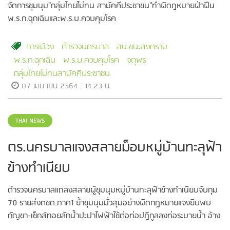
จัดการชุมนุม"กลุ่มไทยไม่ทน สามัคคีประชาชน"ทำผิดฏหมายฝ่าฝืน
พ.ร.ก.ฉุกเฉินและพ.ร.บ.ควบคุมโรค
การเมือง
ตำรวจนครบาล
สน.ชนะสงคราม
พ.ร.ก.ฉุกเฉิน
พ.ร.บ.ควบคุมโรค
จตุพร
กลุ่มไทยไม่ทนสามัคคีประชาชน
07 เมษายน 2564 : 14:23 น.
THAI NEWS
ตร.นครบาลแจงสลายม็อบหมู่บ้านทะลุฟ้า
ข้างทำเนียบ
ตำรวจนครบาลแถลงสลายผู้ชุมนุมหมู่บ้านทะลุฟ้าข้างทำเนียบจับกุม
70 รายส่งตชด.ภาค1 ย้ำชุมนุมมั่วสุมอย่างผิดกฏหมายแจงยิบพบ
กัญชา-เซ็กส์ทอยลักน้ำปะปาไฟฟ้าใช้ต่อท่อปฏิกูลลงท่อระบายน้ำ อ้าง
แจ้งให้ยุติการชุมนุมนานแล้ว