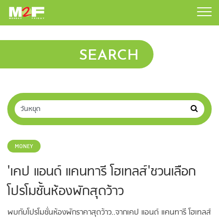
SEARCH
MONEY
'เคป แอนด์ แคนทารี โฮเทลส์'ชวนเลือก
โปรโมชั้นห้องพักสุดว้าว
พบกับโปรโมชั่นห้องพักราคาสุดว้าว..จากเคป แอนด์ แคนทารี โฮเทลส์