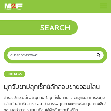
SEARCH
THAI NEWS
บุกจับยาปลุกเซ็กซ์ลักลอบขายออนไลน์
ตำรวจปคบ.ผนึกอย.บุกค้น 3 จุดทั้งในกทม.และสมุทรปราการจับกุม
ผลิตภัณฑ์เสริมอาหารอวดอ้างสรรพคุณทางเพศพร้อมอุปกรณ์เซ็กซ์
ทอยมูลค่ากว่า 5 แสน เตือนใช้ผิดอันตรายถึงชีวิต