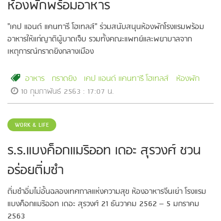
ห้องพักพร้อมอาหาร
"เคป แอนด์ แคนทารี โฮเทลส์" ร่วมสนับสนุนห้องพักโรงแรมพร้อม
อาหารให้แก่ญาติผู้บาดเจ็บ รวมทั้งคณะแพทย์และพยาบาลจาก
เหตุการณ์กราดยิงกลางเมือง
อาหาร
กราดยิง
เคป แอนด์ แคนทารี โฮเทลส์
ห้องพัก
10 กุมภาพันธ์ 2563 : 17:07 น.
WORK & LIFE
ร.ร.แบงค็อกแมริออท เดอะ สุรวงศ์ ชวน
อร่อยติ่มซำ
ติ่มซำอิ่มไม่อั้นฉลองเทศกาลแห่งความสุข ห้องอาหารจีนเย่า โรงแรม
แบงค็อกแมริออท เดอะ สุรวงศ์ 21 ธันวาคม 2562 – 5 มกราคม
2563