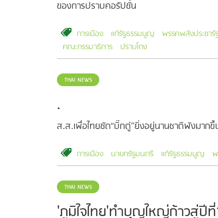
ของการปราบคอรัปชั่น
การเมือง
แก้รัฐธรรมนูญ
พรรคพลังประชารั
คณะกรรมาธิการ
ปราบโกง
THAI NEWS
.
ส.ส.เพื่อไทยซัด“บิ๊กตู่”ยิ่งอยู่นานชาติพังม
การเมือง
นายกรัฐมนตรี
แก้รัฐธรรมนูญ
พ
THAI NEWS
'ภูมิใจไทย'ทำบุญใหญ่ก้าวสู่ปีที