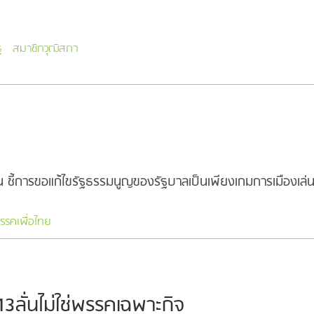
ฐ
สมาชิกวุฒิสภา
ากขึ้น ชี้การขอแก้ไขรัฐธรรมนูญของรัฐบาลเป็นเพียงเกมการเมือง
รรคเพื่อไทย
่13ลั่นไม่ใช่พรรคเฉพาะกิจ