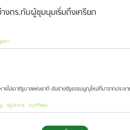
ตร.กับผู้ชุมนุมเริ่มตึงเครียด
ัฐสภา
ะหารไม่เอารัฐบาลแห่งชาติ ยันร่างรัฐธรรมนูญใหม่ที่มาจากประช
ูญ
รัฐประหาร
ญาติวีรชน