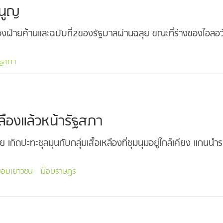
มนูญ
องฝ่ายค้านและฉบับที่2ของรัฐบาลผ่านฉลุย ขณะที่ร่างของไอลอ
ัฐสภา
ืองแล้วหน้ารัฐสภา
 เกิดปะทะชุลมุนกับกลุ่มเสื้อเหลืองที่ชุมนุมอยู่ใกล้เคียง 
็อบเยาวชน
ม็อบราษฎร