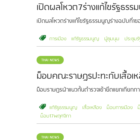
เปิดผลโหวต7ร่างแก้ไขรัฐธรร
เปิดผลโหวตร่างแก้ไขรัฐธรรมนูญร่างฉบับที่1ข
การเมือง
แก้รัฐธรรมนูญ
ผู้ชุมนุม
ประชุมร
THAI NEWS
ม็อบคณะราษฎรปะทะกับเสื้อเหล
ม็อบราษฎรฝ่าแนวกั้นตำรวจเข้ายึดแยกเกียกกาย
แก้รัฐธรรมนูญ
เสื้อเหลือง
ม็อบการเมือง
ม
ม็อบ17พฤศจิกา
THAI NEWS