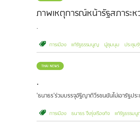
ภาพเหตุการณ์หน้ารัฐสภาระหว่าง
.
การเมือง
แก้รัฐธรรมนูญ
ผู้ชุมนุม
ประชุมร
THAI NEWS
.
'ธนาธร'ร่วมบรรจุอัฐิญาติวีรชนยันไม่เอารัฐปร
การเมือง
ธนาธร จึงรุ่งเรืองกิจ
แก้รัฐธรรมน