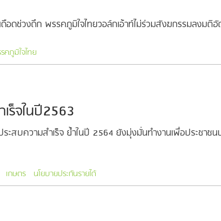
 เดือดช่วงดึก พรรคภูมิใจไทยวอล์กเอ้าท์ไม่ร่วมสังฆกรรมลงมต
รคภูมิใจไทย
เร็จในปี2563
สบความสำเร็จ ย้ำในปี 2564 ยังมุ่งมั่นทำงานเพื่อประชาชน
เกษตร
นโยบายประกันรายได้