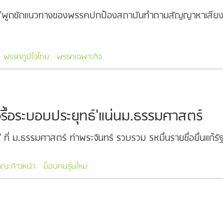
ุทิน"พูดชัดแนวทางของพรรคปกป้องสถาบันทำตามสัญญาหาเสียงไว
พรรคภูมิใจไทย
พรรคเฉพาะกิจ
ื้อระบอบประยุทธ์'แน่นม.ธรรมศาสตร์
์" ที่ ม.ธรรมศาสตร์ ท่าพระจันทร์ รวบรวม 5หมื่นรายชื่อยื่นแก
ณะก้าวหน้า
ม็อบคนรุ่นใหม่