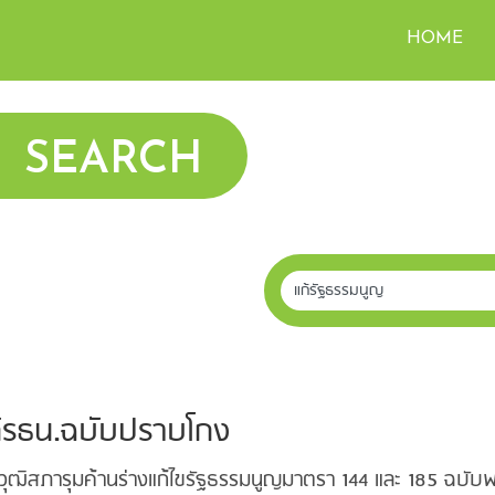
HOME
SEARCH
ก้รธน.ฉบับปราบโกง
วุฒิสภารุมค้านร่างแก้ไขรัฐธรรมนูญมาตรา 144 และ 185 ฉบับ