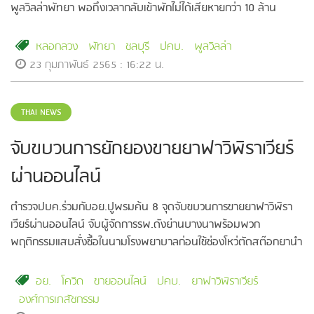
พูลวิลล่าพัทยา พอถึงเวลากลับเข้าพักไม่ได้เสียหายกว่า 10 ล้าน
หลอกลวง
พัทยา
ชลบุรี
ปคบ.
พูลวิลล่า
23 กุมภาพันธ์ 2565 : 16:22 น.
THAI NEWS
จับขบวนการยักยองขายยาฟาวิพิราเวียร์
ผ่านออนไลน์
ตำรวจปบค.ร่วมกับอย.ปูพรมค้น 8 จุดจับขบวนการขายยาฟาวิพิรา
เวียร์ผ่านออนไลน์ จับผู้จัดการรพ.ดังย่านบางนาพร้อมพวก
พฤติกรรมแสบสั่งซื้อในนามโรงพยาบาลก่อนใช้ช่องโหว่ตัดสต๊อกยานำ
ออกมาปล่อยขายเกร็งกำไร
อย.
โควิด
ขายออนไลน์
ปคบ.
ยาฟาวิพิราเวียร์
องศ์การเภสัชกรรม