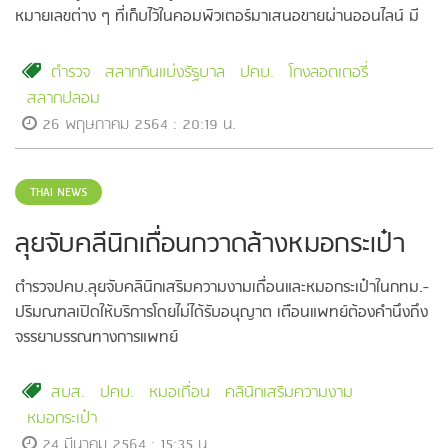
หมายเลขต่าง ๆ ที่เก็บไว้ในคอมพิวเตอร์มาเสนอขายผ่านออนไลน์ มี
คนหลงเชื่อจำนวนมาก
ตำรวจ
สลากกินแบ่งรัฐบาล
ปคบ.
โกงลอตเตอรี่
สลากปลอม
26 พฤษภาคม 2564 : 20:19 น.
THAI NEWS
ลุยจับคลีนิกเถื่อนกวาดล้างหมอกระเป๋า
ตำรวจปคบ.ลุยจับคลินิกเสริมความงามเถื่อนและหมอกระเป๋าในกทม.-
ปริมณฑลเปิดให้บริการโดยไม่ได้รับอนุญาต เตือนแพทย์ต้องคำนึงถึง
จรรยาบรรณทางการแพทย์
สบส.
ปคบ.
หมอเถื่อน
คลินิกเสริมความงาม
หมอกระเป๋า
24 มีนาคม 2564 : 15:35 น.