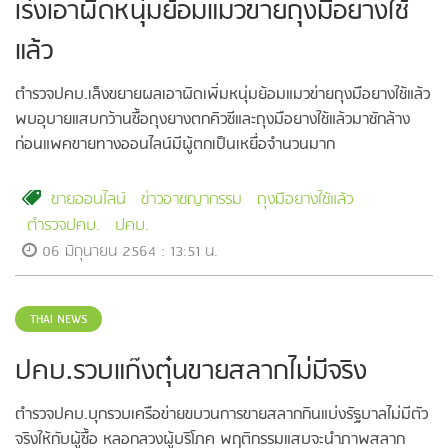
เร่งเอาผิดหนุ่มย้อมแมวขายถุงมือยางใช้
แล้ว
ตำรวจปคบ.เล็งขยายผลเอาผิดเพิ่มหนุ่มย้อมแมวข่ายถุงมือยางใช้แล้ว
พบอุบายแสบกว้านซื้อถุงยางตกคิวซีและถุงมือยางใช้แล้วมาซักล้าง
ก่อนแพคขายทางออนไลน์มีผู้ตกเป็นเหยื่อจำนวนมาก
ขายออนไลน์
ข่าวอาชญากรรม
ถุงมือยางใช้แล้ว
ตำรวจปคบ.
ปคบ.
06 มิถุนายน 2564 : 13:51 น.
THAI NEWS
ปคบ.รวบแก๊งตุ๋นขายสลากไม่มีจริง
ตำรวจปคบ.บุกรวบเครือข่ายขบวนการขายสลากกินแบ่งรัฐบาลไม่มีตัว
จริงให้กับผู้ซื้อ หลอกลวงผู้บริโภค พฤติกรรมแสบจะนำภาพสลาก