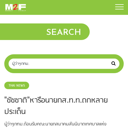
SEARCH
THAI NEWS
"ชัชชาติ"หารือนายกส.ท.ท.ถกหลาย
ประเด็น
ผู้ว่าฯกทม.ต้อนรับคณะนายกสมาคมสันนิบาตเทศบาลแห่ง