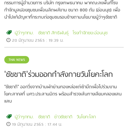
กรรมการผู้อำนวยการ บริษัท กรุงเทพธนาคม พาคณะลงพื้นที่โรง
กำจัดมูลฝอยชุมชนเพื่อผลิตพลังาน ขนาด 800 ตัน (อ่อนนุช) เพื่อ
นำไปแก้ปัญหาที่กระทบต่อชุมชนรอบข้างตามนโยบายผู้ว่าฯชัชชาติ
ผู้ว่าฯกทม.
ชัชชาติ สิทธิพันธุ์
โรงกำจัดขยะอ่อนนุช
20 มิถุนายน 2565 : 19:39 น.
THAI NEWS
'ชัชชาติ'ร่วมออกกำลังกายวันโยคะโลก
"ชัชชาติ" ออกวิ่งจากบ้านพักย่านทองหล่อแต่เช้ามืดเพื่อไปร่วมงาน
โยคะสากลที่ มศว.ประสานมิตร พร้อมสำรวจเส้นทางเลียบคลองแสน
แสบ
ผู้ว่าฯกทม.
ชัชชาติ
ข่าวชัชชาติ
วันโยคะโลก
19 มิถุนายน 2565 : 17:44 น.