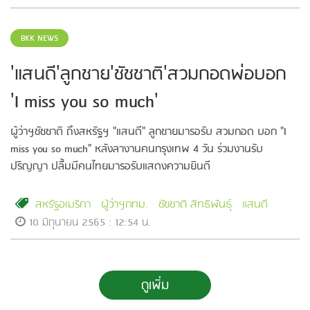
BKK NEWS
'แสนดี'ลูกชาย'ชัชชาติ'สวมกอดพ่อบอก
'I miss you so much'
ผู้ว่าฯชัชชาติ ถึงสหรัฐฯ "แสนดี" ลูกชายมารอรับ สวมกอด บอก "I
miss you so much" หลังลางานคนกรุงเทพ 4 วัน ร่วมงานรับ
ปริญญา ปลื้มมีคนไทยมารอรับแสดงความยินดี
สหรัฐอเมริกา
ผู้ว่าฯกทม.
ชัชชาติ สิทธิพันธุ์
แสนดี
10 มิถุนายน 2565 : 12:54 น.
ดูเพิ่ม