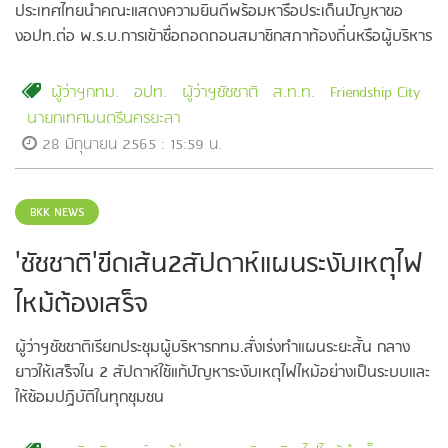
ประเทศไทยนำคณะแสดงความยินดีพร้อมหารือประเด็นปัญหาขอ
งอปท.ต่อ พ.ร.บ.การเข้าชื่อถอดถอนสมาชิกสภาท้องถิ่นหรือผู้บริหาร
ท้องถิ่น พ.ศ. …และการแก้รัฐธรรมนูญหมวดการปกครองท้องถิ่น
ผู้ว่าฯกทม.
อปท.
ผู้ว่าฯชัชชาติ
ส.ท.ท.
Friendship City
นายกเทศมนตรีนครยะลา
28 มิถุนายน 2565 : 15:59 น.
BKK NEWS
'ชัชชาติ'ขีดเส้น2สัปดาห์แผนระงับเหตุไฟ
ไหม้ต้องเสร็จ
ผู้ว่าฯชัชชาติเรียกประชุมผู้บริหารกทม.สั่งเร่งทำแผนระยะสั้น กลาง
ยาวให้เสร็จใน 2 สัปดาห์ใช้แก้ปัญหาระงับเหตุไฟไหม้อย่างเป็นระบบและ
ให้ซ้อมปฏิบัติในทุกชุมชน