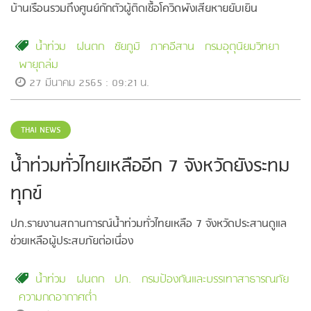
บ้านเรือนรวมถึงศูนย์กักตัวผู้ติดเชื้อโควิดพังเสียหายยับเยิน
น้ำท่วม
ฝนตก
ชัยภูมิ
ภาคอีสาน
กรมอุตุนิยมวิทยา
พายุถล่ม
27 มีนาคม 2565 : 09:21 น.
THAI NEWS
น้ำท่วมทั่วไทยเหลืออีก 7 จังหวัดยังระทม
ทุกข์
ปภ.รายงานสถานการณ์น้ำท่วมทั่วไทยเหลือ 7 จังหวัดประสานดูแล
ช่วยเหลือผู้ประสบภัยต่อเนื่อง
น้ำท่วม
ฝนตก
ปภ.
กรมป้องกันและบรรเทาสาธารณภัย
ความกดอากาศต่ำ