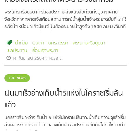
พระนครศรีอยุธยา-กรมชลประทานส่งหนังสือด่วนถึงผู้ว่าฯหลาย
จังหวัดภาคกลางแจ้งเตือนสถานการณ์น้ำลุ่มน้ำเจ้าพระยาฉบับที่ 3 ให้
ระวังน้ำเหนือมาแล้วมีแนวโน้มต้องระบายน้ำสูงถึง 1,500 ลบ.ม./วินาที
จะส่งผลกระทบพื้นที่ท้ายเขื่อน
น้ำท่วม
ฝนตก
นครสวรรค์
พระนครศรีอยุธยา
ชลประทาน
เขื่อนเจ้าพระยา
14 กันยายน 2564 : 14:58 น.
THAI NEWS
ฝนมาเร็วอ่างเก็บน้ำ5แห่งในโคราชเริ่มล้น
แล้ว
นครราชสีมา-อ่างเก็บน้ำ 5 แห่งในโคราชปริมาณน้ำเต็มความจุแล้วเริ่ม
ส่งผลกระทบที่ราบต่ำท้ายอ่างเก็บน้ำ ชลประทานยืนยันไม่ทำให้เกิดน้ำ