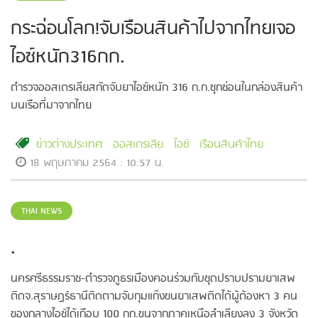
กระฉ่อนโลก!จับเรือนสินค้าไปจากไทยเจอ
ไอซ์หนัก316กก.
ตำรวจออสเตรเลียสกัดจับยาไอซ์หนัก 316 ก.ก.ซุกซ่อนในกล่องสินค้า
บนเรือที่มาจากไทย
ข่าวต่างประเทศ
ออสเตรเลีย
ไอซ์
เรือนสินค้าไทย
18 พฤษภาคม 2564 : 10:57 น.
THAI NEWS
.
นครศรีธรรมราช-ตำรวจภูธรเมืองคอนร่วมกับชุดปราบปรามยาเสพ
ติดจ.สุราษฎร์ธานีติดตามจับกุมแก๊งขนยาเสพติดได้ผู้ต้องหา 3 คน
ของกลางไอซ์ได้เกือบ 100 กก.ขนจากภาคเหนือลำเลียงลง 3 จังหวัด