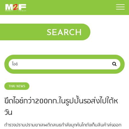
SEARCH
THAI NEWS
ยึดไอซ์กว่า200กก.ในรูปปั้นรอส่งไปใต้ห
วัน
ตำรวจปราบปรามยาเสพติดสนธกำลังบุกค้นโกดังเก็บสินค้าส่งออก