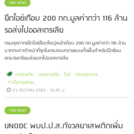
THAI NEWS
ยึดไอซ์เกือบ 200 กก.มูลค่ากว่า 116 ล้าน
รอส่งไปออสเตรเลีย
กรมศุลกากรยึดไอซ์ล็อตใหญ่หนักเกือบ 200 กก.มูลค่ากว่า 116 ล้าน
บาทตบตาเจ้าหน้าที่ซุกในกระสอบทรายแบบตั้งพื้นสำหรับฝึกซ้อม
ชกมวยเตรียมส่งออกไปออสเตรเลีย
ยาเสพติด
ออสเตรเลีย
ไอซ์
กรมศุลกากร
ท่าเรือกรุงเทพ
23 ธันวาคม 2564 : 15:46 น.
THAI NEWS
UNODC พบป.ป.ส.กังวลยาเสพติดเพิ่ม