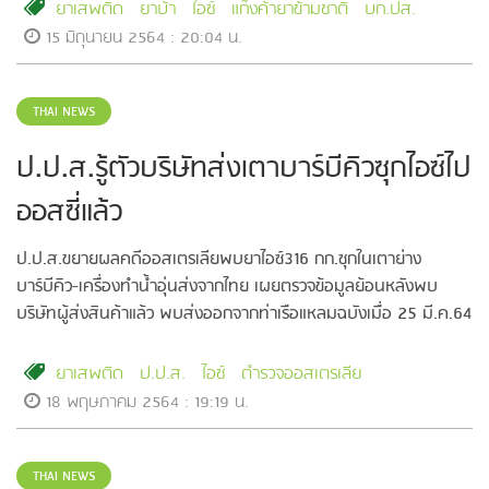
ยาเสพติด
ยาบ้า
ไอซ์
แก๊งค้ายาข้ามชาติ
บก.ปส.
15 มิถุนายน 2564 : 20:04 น.
THAI NEWS
ป.ป.ส.รู้ตัวบริษัทส่งเตาบาร์บีคิวซุกไอซ์ไป
ออสซี่แล้ว
ป.ป.ส.ขยายผลคดีออสเตรเลียพบยาไอซ์316 กก.ซุกในเตาย่าง
บาร์บีคิว-เครื่องทำน้ำอุ่นส่งจากไทย เผยตรวจข้อมูลย้อนหลังพบ
บริษัทผู้ส่งสินค้าแล้ว พบส่งออกจากท่าเรือแหลมฉบังเมื่อ 25 มี.ค.64
ยาเสพติด
ป.ป.ส.
ไอซ์
ตำรวจออสเตรเลีย
18 พฤษภาคม 2564 : 19:19 น.
THAI NEWS