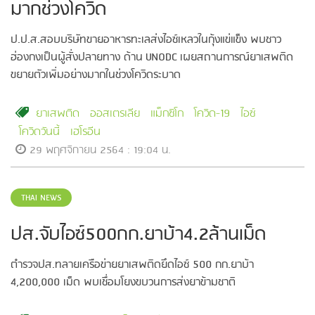
มากช่วงโควิด
ป.ป.ส.สอบบริษัทขายอาหารทะเลส่งไอซ์เหลวในกุ้งแข่แข็ง พบชาว
ฮ่องกงเป็นผู้สั่งปลายทาง ด้าน UNODC เผยสถานการณ์ยาเสพติด
ขยายตัวเพิ่มอย่างมากในช่วงโควิดระบาด
ยาเสพติด
ออสเตรเลีย
แม็กซิโก
โควิด-19
ไอซ์
โควิดวันนี้
เฮโรอีน
29 พฤศจิกายน 2564 : 19:04 น.
THAI NEWS
ปส.จับไอซ์500กก.ยาบ้า4.2ล้านเม็ด
ตำรวจปส.ทลายเครือข่ายยาเสพติดยึดไอซ์ 500 กก.ยาบ้า
4,200,000 เม็ด พบเชื่อมโยงขบวนการส่งยาข้ามชาติ