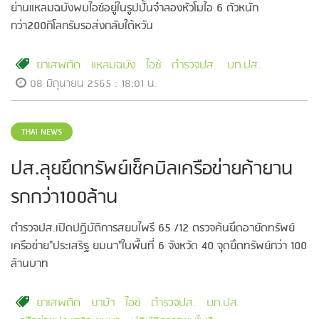
ย่านแหลมฉบังพบไอซ์อยู่ในรูปปั้นจำลองหัวโมไอ 6 ตัวหนัก
กว่า200กิโลกรัมรอส่งกลับใต้หวัน
ยาเสพติด
แหลมฉบัง
ไอซ์
ตำรวจปส.
บก.ปส.
08 มิถุนายน 2565 : 18:01 น.
THAI NEWS
ปส.ลุยยึดทรัพย์เช็คบิลเครือข่ายค้ายาน
รกกว่า100ล้าน
ตำรวจปส.เปิดปฎิบัติการสยบไพรี 65 /12 ตรวจค้นยึดอายัดทรัพย์
เครือข่าย"ประเสริฐ ยมนา"ในพื้นที่ 6 จังหวัด 40 จุดยึดทรัพย์กว่า 100
ล้านบาท
ยาเสพติด
ยาบ้า
ไอซ์
ตำรวจปส.
บก.ปส.