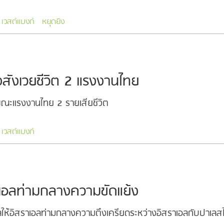
เวสต์แบงก์
หยุดยิง
งสังเวยชีวิต 2 แรงงานไทย
ขณะแรงงานไทย 2 รายเสียชีวิต
เวสต์แบงก์
าเอลท่ามกลางความขัดแย้ง
ลให้อิสราเอลท่ามกลางความตึงเครียดระหว่างอิสราเอลกับปาเลส