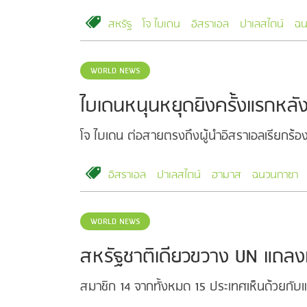
สหรัฐ
โจ ไบเดน
อิสราเอล
ปาเลสไตน์
ฉน
WORLD NEWS
ไบเดนหนุนหยุดยิงครั้งแรกหลัง
โจ ไบเดน ต่อสายตรงถึงผู้นำอิสราเอลเรียกร้อง
อิสราเอล
ปาเลสไตน์
ฮามาส
ฉนวนกาซา
WORLD NEWS
สหรัฐชาติเดียวขวาง UN แถลง
สมาชิก 14 จากทั้งหมด 15 ประเทศเห็นด้วยกับแ