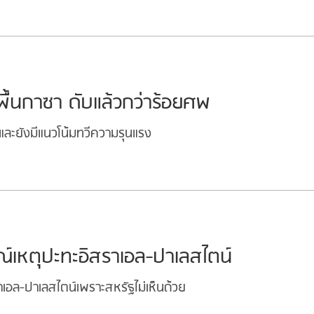
ื้นกาซา ดับแล้วกว่าร้อยศพ
ๆ และยังมีแนวโน้มทวีความรุนแรง
์เหตุปะทะอิสราเอล-ปาเลสไตน์
เอล-ปาเลสไตน์เพราะสหรัฐไม่เห็นด้วย