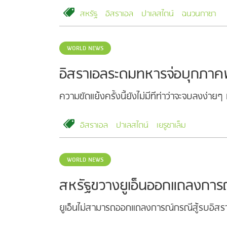
สหรัฐ
อิสราเอล
ปาเลสไตน์
ฉนวนกาซา
WORLD NEWS
อิสราเอลระดมทหารจ่อบุกภาคพ
ความขัดแย้งครั้งนี้ยังไม่มีทีท่าว่าจะจบลงง่าย
อิสราเอล
ปาเลสไตน์
เยรูซาเล็ม
WORLD NEWS
สหรัฐขวางยูเอ็นออกแถลงการณ
ยูเอ็นไม่สามารถออกแถลงการณ์กรณีสู้รบอิสรา