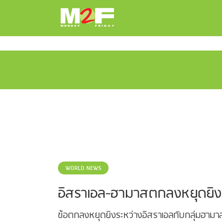
WORLD NEWS
อิสราเอล-ฮามาสตกลงหยุดยิงหลั
ข้อตกลงหยุดยิงระหว่างอิสราเอลกับกลุ่มฮามาส