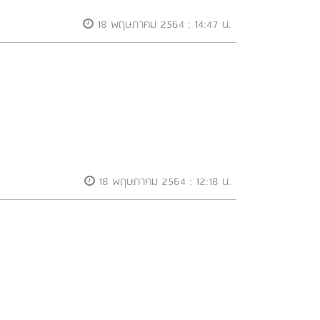
18 พฤษภาคม 2564 : 14:47 น.
18 พฤษภาคม 2564 : 12:18 น.