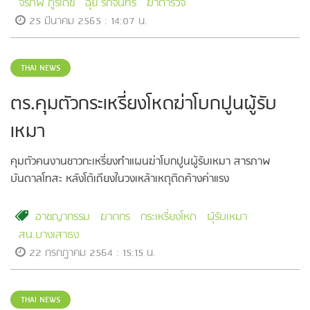
จิรภพ ภูริเดช
ฉุย รักจันทร์
ฆ่าตำรวจ
25 มีนาคม 2565 : 14:07 น.
THAI NEWS
ตร.คุมตัวกระเหรี่ยงโหดฆ่าโบกปูนผู้รับ
เหมา
คุมตัวคนงานชาวกะเหรี่ยงทำแผนฆ่าโบกปูนผู้รับเหมา สารภาพ
บันดาลโทสะ หลังโต้เถียงในวงเหล้าเหตุติดค้างค่าแรง
อาชญากรรม
ฆาตกร
กระเหรี่ยงโหด
ผุ้รับเหมา
สน.บางเสาธง
22 กรกฎาคม 2564 : 15:15 น.
THAI NEWS