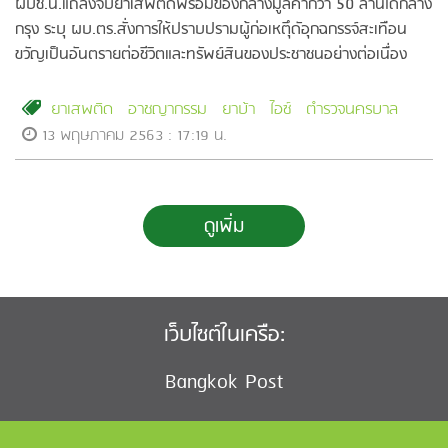
ผบช.น.แถลงจับยาเสพติดพร้อมของกลางมูลค่ากว่า 50 ล้านได้กลาง
กรุง ระบุ ผบ.ตร.สั่งการให้ปราบปรามผู้ก่อเหตุึดัอุกฉกรรจ์สะเทือน
ขวัญเป็นอันตรายต่อชีวิตและทรัพย์สินของประชาชนอย่างต่อเนื่อง
ยาเสพติด
อาชญากรรม
ยาบ้า
ไอซ์
ตำรวจนครบาล
13 พฤษภาคม 2563 : 17:19 น.
ดูเพิ่ม
เว็บไซต์ในเครือ:
Bangkok Post