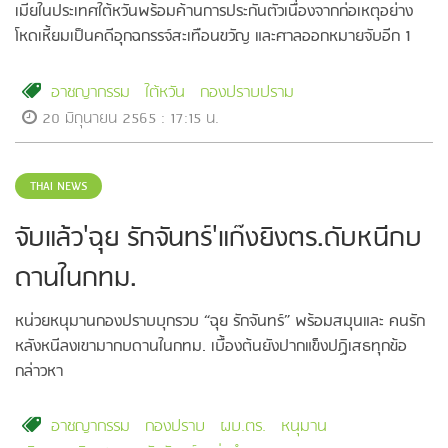
เมียในประเทศใต้หวันพร้อมค้านการประกันตัวเนื่องจากก่อเหตุอย่าง
โหดเหี้ยมเป็นคดีอุกฉกรรจ์สะเทือนขวัญ และศาลออกหมายจับอีก 1
ราย
อาชญากรรม
ใต้หวัน
กองปราบปราม
20 มิถุนายน 2565 : 17:15 น.
THAI NEWS
จับแล้ว'ฉุย รักจันทร์'แก๊งยิงตร.ดับหนีกบ
ดานในกทม.
หน่วยหนุมานกองปราบบุกรวบ “ฉุย รักจันทร์” พร้อมสมุนและ คนรัก
หลังหนีลงเขามากบดานในกทม. เบื้องต้นยังปากแข็งปฏิเสธทุกข้อ
กล่าวหา
อาชญากรรม
กองปราบ
ผบ.ตร.
หนุมาน