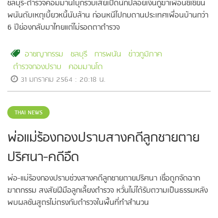
ชลบุรี-ตำรวจคอมมานโบุกรวบเสี่ยเป็ดนักปล่อยเงินกู้ฆ่าเพื่อนซี้เซียน
พนันดับเหตุเบี้ยวหนี้นับล้าน ก่อนหนีไปกบดานประเทศเพื่อนบ้านกว่า
6 ปีย่องกลับมาไทยแต่ไม่รอดตาตำรวจ
อาชญากรรม
ชลบุรี
การพนัน
ข่าวภูมิภาค
ตำรวจกองปราบ
คอมมานโด
31 มกราคม 2564 : 20:18 น.
THAI NEWS
พ่อแม่ร้องกองปราบสางคดีลูกชายตาย
ปริศนา-คดีอืด
พ่อ-แม่ร้องกองปราบช่วงสางคดีลูกชายตายปริศนา เชื่อถูกจัดฉาก
ฆาตกรรม สงสัยฝีมือลูกเลี้ยงตำรวจ หวั่นไม่ได้รับตวามเป็นธรรมหลัง
พบผลชันสูตรไม่ตรงกับตำรวจในพื้นที่ทำสำนวน