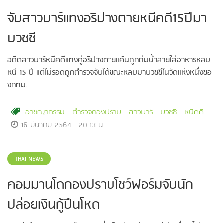
จับสาวบาร์แทงอริปางตายหนีคดี15ปีมา
บวชชี
อดีตสาวบาร์หนีคดีแทงคู่อริปางตายแค้นถูกถ่มน้ำลายใส่อาหารหลบ
หนี 15 ปี แต่ไม่รอดถูกตำรวจจับได้ขณะหลบมาบวชชีในวัดแห่งหนึ่งขอ
งกทม.
อาชญากรรม
ตำรวจกองปราบ
สาวบาร์
บวชชี
หนีคดี
16 มีนาคม 2564 : 20:13 น.
THAI NEWS
คอมมานโดกองปราบโชว์ฟอร์มจับนัก
ปล่อยเงินกู้ปืนโหด