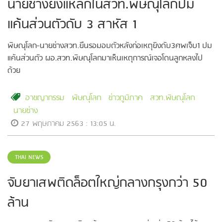
นายช่างยิงแหลกในสวท.พิษณุโลกปม
แค้นส่วนตัวดับ 3 สาหัส 1
พิษณุโลก-นายช่างสวท.ยืนรอมอบตัวหลังก่อเหตุยิงดับ3ศพเจ็บ1 ปม
แค้นส่วนตัว ผอ.สวท.พิษณุโลกมาเห็นเหตุการณ์เจอโดนลูกหลงไป
ด้วย
อาชญากรรม
พิษณุโลก
ข่าวภูมิภาค
สวท.พิษณุโลก
นายช่าง
27 พฤษภาคม 2563 : 13:05 น.
THAI NEWS
จับยาเสพติดล็อตใหญ่กลางกรุงกว่า 50
ล้าน