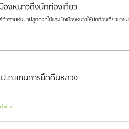
มืองหนาวดึงนักท่องเที่ยว
ำไร่ทำสวนหันมาปลูกดอกไม้และผักเมืองหนาวให้นักท่องเที่ยวมา
่ส.ป.ก.แทนการยึดคืนหลวง
งน้ำเขียว