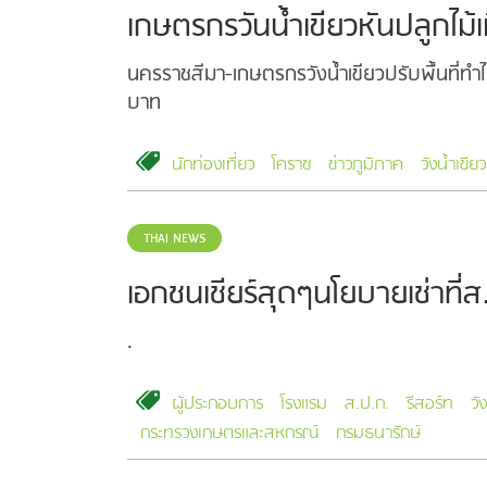
เกษตรกรวันน้ำเขียวหันปลูกไม้เ
นครราชสีมา-เกษตรกรวังน้ำเขียวปรับพื้นที่ท
บาท
นักท่องเที่ยว
โคราช
ข่าวภูมิภาค
วังน้ำเขียว
THAI NEWS
เอกชนเชียร์สุดๆนโยบายเช่าที
.
ผู้ประกอบการ
โรงแรม
ส.ป.ก.
รีสอร์ท
วั
กระทรวงเกษตรและสหกรณ์
กรมธนารักษ์