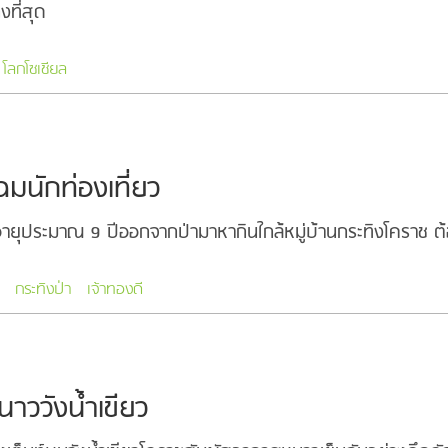
ที่สุด
โลกโซเชียล
มนักท่องเที่ยว
งอายุประมาณ 9 ปีออกจากป่ามาหากินใกล้หมู่บ้านกระทิงโคราช ต้อ
กระทิงป่า
เจ้าทองดี
าววังน้ำเขียว