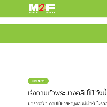
THAI NEWS
เร่งตามตัวพระนางคลิปโป๊'วังน้ำ
นคราชสีมา-คลิปโป๊ชายหญิงเล่นผีผ้าห่มในรีสอร