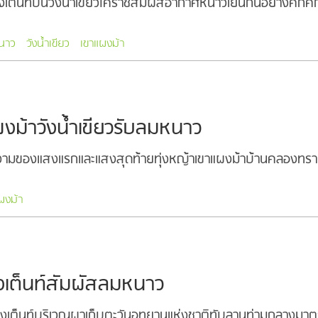
งเต็นท์บนวังน้ำเขียวโคราชสัมผัสอากาศหนาวเย็นกันอย่างคึกคั
นาว
วังน้ำเขียว
เขาแผงม้า
แผงม้าวังน้ำเขียวรับลมหนาว
ยงามของแสงแรกและแสงสุดท้ายทุ่งหญ้าเขาแผงม้าบ้านคลองทราย
ผงม้า
างเต็นท์สัมผัสลมหนาว
งเต็นท์บริเวณผาเก็บตะวันอุทยานแห่งชาติทับลานท่ามกลางมาตร