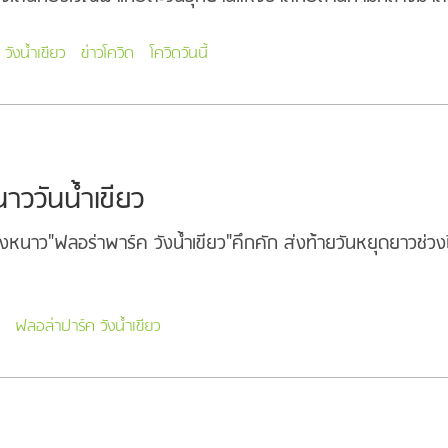
วังน้ำเขียว
ข่าวโควิด
โควิดวันนี้
นาววันน้ำเขียว
งหนาว"ฟลอร่าพาร์ค วังน้ำเขียว"คึกคัก ส่งท้ายวันหยุดยาวช่ว
ฟลอล่าปาร์ค วังน้ำเขียว